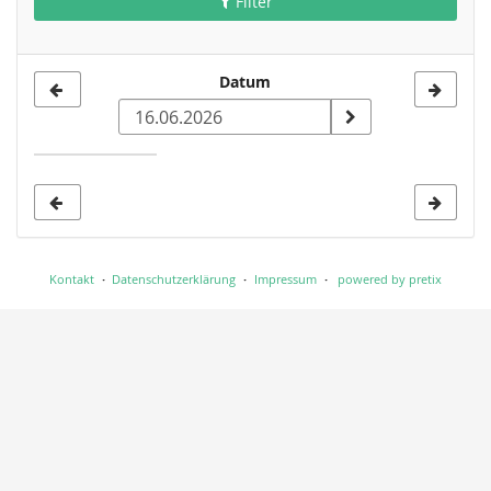
Filter
Datum
Datum
zur
Anzeige
auswählen
Kontakt
Datenschutzerklärung
Impressum
powered by pretix