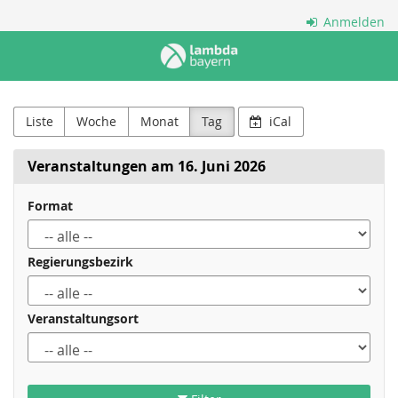
Zum
Anmelden
Haupt-
Lambda
Inhalt
springen
Bayern
e.V.
Liste
Woche
Monat
Tag
iCal
Veranstaltungen am 16. Juni 2026
Format
Regierungsbezirk
Veranstaltungsort