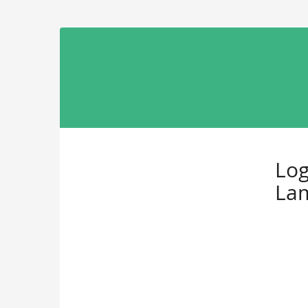
Zum
Haupt-
Lambda
Inhalt
springen
Bayern
e.V.
Log
Lam