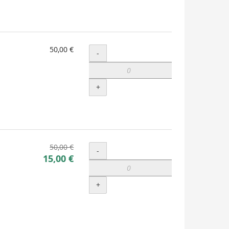
50,00 €
Menge
-
+
Ursprünglicher
50,00 €
Menge
-
Neuer
Preis:
15,00 €
Preis:
+