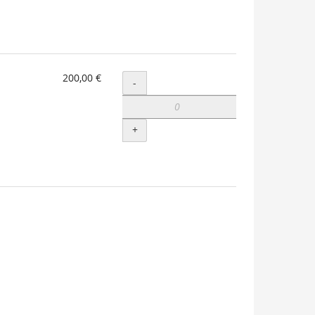
200,00 €
Menge
-
+