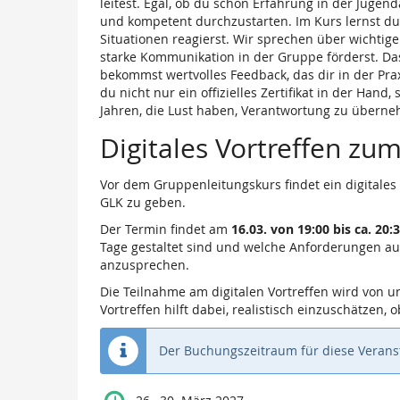
leitest. Egal, ob du schon Erfahrung in der Juge
und kompetent durchzustarten. Im Kurs lernst du,
Situationen reagierst. Wir sprechen über wichtig
starke Kommunikation in der Gruppe förderst. Das 
bekommst wertvolles Feedback, das dir in der Prax
du nicht nur ein offizielles Zertifikat in der Hand
Jahren, die Lust haben, Verantwortung zu überneh
Digitales Vortreffen zu
Vor dem Gruppenleitungskurs findet ein digitales
GLK zu geben.
Der Termin findet am
16.03. von 19:00 bis ca. 20:
Tage gestaltet sind und welche Anforderungen a
anzusprechen.
Die Teilnahme am digitalen Vortreffen wird von 
Vortreffen hilft dabei, realistisch einzuschätzen,
Der Buchungszeitraum für diese Veran
bis