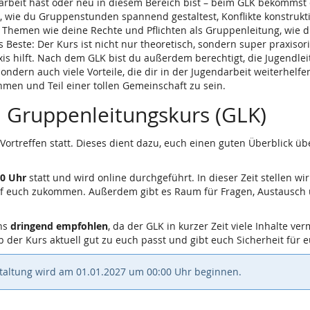
ndarbeit hast oder neu in diesem Bereich bist – beim GLK bekommst
 wie du Gruppenstunden spannend gestaltest, Konflikte konstrukti
e Themen wie deine Rechte und Pflichten als Gruppenleitung, wie d
Beste: Der Kurs ist nicht nur theoretisch, sondern super praxisori
is hilft. Nach dem GLK bist du außerdem berechtigt, die Jugendlei
, sondern auch viele Vorteile, die dir in der Jugendarbeit weiterhelf
men und Teil einer tollen Gemeinschaft zu sein.
m Gruppenleitungskurs (GLK)
 Vortreffen statt. Dieses dient dazu, euch einen guten Überblick ü
30 Uhr
statt und wird online durchgeführt. In dieser Zeit stellen wir
uf euch zukommen. Außerdem gibt es Raum für Fragen, Austausch 
uns
dringend empfohlen
, da der GLK in kurzer Zeit viele Inhalte v
 ob der Kurs aktuell gut zu euch passt und gibt euch Sicherheit für
staltung wird am
01.01.2027
um
00:00
Uhr beginnen.