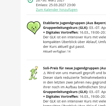
26.
–
30. März 2027
Einlass:
25.03.2027 23:00
Zum Kalender hinzufügen
Produkte
Etablierte Jugendgruppen (Aus Bayern
Unkategorisierte
Gruppenleitungskurs (GLK):
03.–07. Apr
+ Digitales Vortreffen:
16.03., 19:00–20:
Produkte
Der GLK ist ein intensiver Kurs mit viele
kompakten Überblick über Ablauf, Umfa
der Kurs aktuell gut passt.
Aktuell verfügbar: 14
Soli-Preis für neue Jugendgruppen (Au
⚠️ Wird von uns manuell geprüft und be
Dieser stark reduzierte Teilnahmebeitrag
in den letzten zwei Jahren neu gegründ
ihrer noch im Aufbau befindlichen Stru
Gruppenleitungskurs (GLK):
03.–07. Apr
+ Digitales Vortreffen:
16.03., 19:00–20:
Der GLK ist ein intensiver Kurs mit viele
kompakten Überblick über Ablauf, Umfa