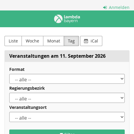
Zum
Anmelden
Haupt-
Lambda
Inhalt
springen
Bayern
e.V.
Liste
Woche
Monat
Tag
iCal
Veranstaltungen am 11. September 2026
Format
Regierungsbezirk
Veranstaltungsort