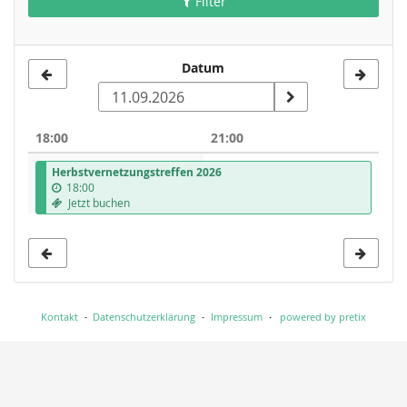
Filter
Datum
Datum
zur
Anzeige
18:00
21:00
auswählen
Herbstvernetzungstreffen 2026
18:00
Jetzt buchen
Kontakt
Datenschutzerklärung
Impressum
powered by pretix